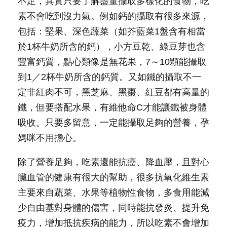
不足，其實只要了解盡量攝取多樣化的食物，吃
素不會吃到沒力氣。例如鈣的攝取有很多來源，
包括：堅果、深色蔬菜（如芥藍菜1盤含有相當
於1杯牛奶所含的鈣），小方豆乾、綠豆芽也含
豐富鈣質，點心類像是無花果，7～10顆能攝取
到1／2杯牛奶所含的鈣質。又如鐵的攝取不一
定非紅肉不可，黑芝麻、黑棗、紅豆都有高量的
鐵，但要搭配水果，有維他命C才能讓鐵被身體
吸收。只要多留意，一定能攝取足夠的營養，孕
媽咪不用擔心。
除了營養足夠，吃素還能抗癌、降血壓，且對心
臟血管的健康有很大的幫助，很多抗氧化維生素
主要來自蔬菜、水果等植物性食物，多食用能減
少自由基對身體的傷害，同時能抗發炎、提升免
疫力，增加抵抗疾病的能力，所以吃素不會增加