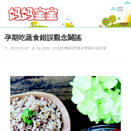
Togg
navig
孕期吃蔬食錯誤觀念闢謠
2018-05-02
by
諮詢／台北慈濟醫院營養科營養師 張亞琳