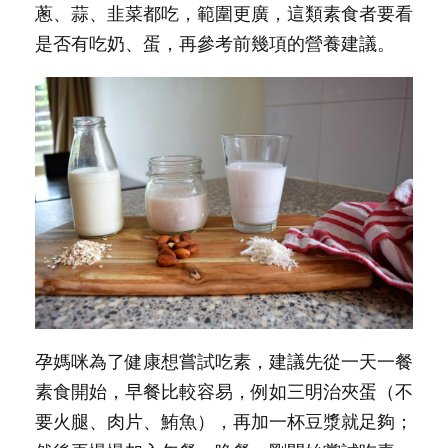
蔥、蒜、韭菜都吃，範圍更廣，這類素食者要看
是否有吃奶、蛋，再參考前幾項的營養建議。
孕媽咪為了健康想嘗試吃素，建議先從一天一餐
素食開始，早餐比較容易，例如三明治夾蛋（不
要火腿、肉片、鮪魚），再加一杯豆漿就足夠；