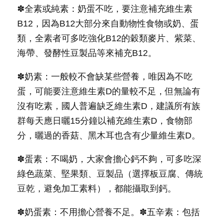
✽全素或純素：奶蛋不吃，要注意補充維生素
B12，因為B12大部分來自動物性食物或奶、蛋
類，全素者可多吃強化B12的穀類麥片、紫菜、
海帶、發酵性豆製品等來補充B12。
✽奶素：一般較不會缺某些營養，唯因為不吃
蛋，可能要注意維生素D的量較不足，但無論有
沒有吃素，國人普遍缺乏維生素D，建議所有族
群每天應日曬15分鐘以補充維生素D，食物部
分，曬過的香菇、黑木耳也含有少量維生素D。
✽蛋素：不喝奶，大家會擔心鈣不夠，可多吃深
綠色蔬菜、堅果類、豆製品（選擇板豆腐、傳統
豆乾，避免加工素料），都能攝取到鈣。
✽奶蛋素：不用擔心營養不足。✽五辛素：包括