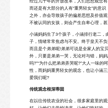
经过几十年的开放改革，人们思想观念有
而还是有大部分的人有“重男轻女”的意
之外，亦会导致孩子的偏差思想及价值观
不被认同的女孩，则会产生自卑心理，甚
小涵妈妈生了3个孩子，小涵排行老二，
子，情绪常常焦虑与不安。终于皇天不负
而且是个弟弟呢!弟弟可说是全家人的宝
外，只要是弟弟一哭，无论对与错，妈妈
吗?”“为什么把弟弟弄哭呢?”大人一味
性，而妈妈重男轻女的观念，也让小涵三
爱我们呢?
传统观念根深蒂固
在以往传统农业的社会，很多家庭里的观念