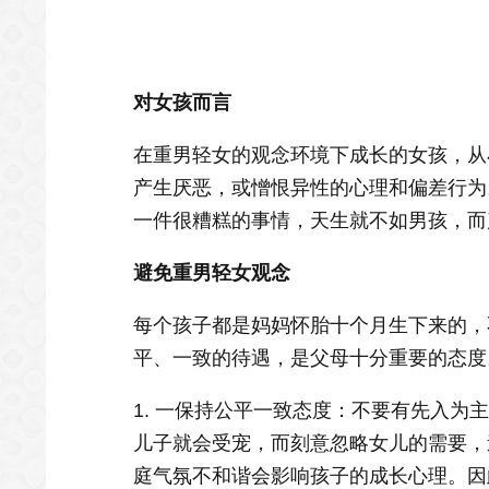
对女孩而言
在重男轻女的观念环境下成长的女孩，从
产生厌恶，或憎恨异性的心理和偏差行为
一件很糟糕的事情，天生就不如男孩，而
避免重男轻女观念
每个孩子都是妈妈怀胎十个月生下来的，
平、一致的待遇，是父母十分重要的态度
1. 一保持公平一致态度：不要有先入
儿子就会受宠，而刻意忽略女儿的需要，
庭气氛不和谐会影响孩子的成长心理。因