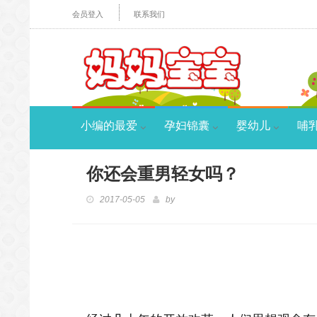
会员登入
联系我们
小编的最爱
孕妇锦囊
婴幼儿
哺
你还会重男轻女吗？
2017-05-05
by