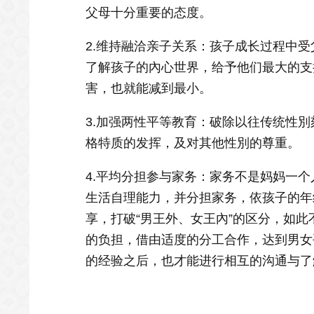
父母十分重要的态度。
2.维持融洽亲子关系：孩子成长过程中
了解孩子的內心世界，给予他们最大的支
害，也就能减到最小。
3.加强两性平等教育：破除以往传统性
格特质的发挥，及对其他性別的尊重。
4.平均分担参与家务：家务不是妈妈一
生活自理能力，并分担家务，依孩子的年
享，打破“男王外、女王內”的区分，如
的负担，借由适度的分工合作，达到男女
的经验之后，也才能进行相互的沟通与了