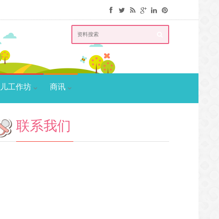
儿工作坊
商讯
联系我们