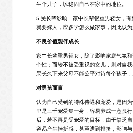
生个儿子，以稳固自己在家中的地位。
5.受长辈影响：家中长辈很重男轻女，
就要嫁人，应多学怎么做家事，因此认为
不良价值观伴成长
家中长辈重男轻女，除了影响家庭气氛和
个性；而较不被受重视的女儿，则对自我
果长久下来父母不能公平对待每个孩子，
对男孩而言
认为自己受到的特殊待遇和宠爱，是因为
里是三千宠爱集一身，容易养成一意孤行
后，若不再是受宠爱的目标，由于缺乏自
容易产生挫折感，甚至遭到排挤，影响与