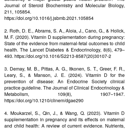
Journal of Steroid Biochemistry and Molecular Biology,
211, 105854.
https://doi.org/10.1016/j.jsbmb.2021.105854
2.
Roth, D. E., Abrams, S. A., Aloia, J., Cano, G., & Holick,
M. F. (2020). Vitamin D supplementation during pregnancy:
State of the evidence from maternal-fetal outcomes to child
health. The Lancet Diabetes & Endocrinology, 8(6), 479–
493. https://doi.org/10.1016/S2213-8587(20)30107-2
3.
Demay, M. B., Pittas, A. G., Itkonen, S. T., Greer, F. R.,
Leary, S., & Manson, J. E. (2024). Vitamin D for the
prevention of disease: An Endocrine Society clinical
practice guideline. The Journal of Clinical Endocrinology &
Metabolism, 109(8), 1907–1947.
https://doi.org/10.1210/clinem/dgae290
4.
Moukarzel, S., Qin, J., & Wang, Q. (2023). Vitamin D
supplementation in pregnancy and its effects on maternal
and child health: A review of current evidence. Nutrients,