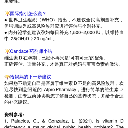
重要性。
国际指引怎么说？
●
世界卫生组织（WHO）指出，不建议全民高剂量补充，
但强调缺乏或高风险族群应进行评估与个别补充。
●
内分泌学会建议孕妇每日补充 1,500–2,000 IU，以维持血
中 25(OH)D ≥ 30 ng/mL。
Candace 药剂师小结
维生素 D 在孕期，已经不再只是
“
可有可无
”
的配角。
正确评估、适量补充，才是真正对妈妈与宝宝负责的做法。
给妈妈的下一步建议
如果您不确定自己是否属于维生素 D 不足的高风险族群，欢
迎尽快到您附近的 Alpro Pharmacy，进行简单的维生素 D
检测，由专业药师协助您了解自己的营养状态，并给予合适
的补充建议。
资料参考:
1.
Palacios, C., & Gonzalez, L. (2021). Is vitamin D
deficiency a major global public health problem? The