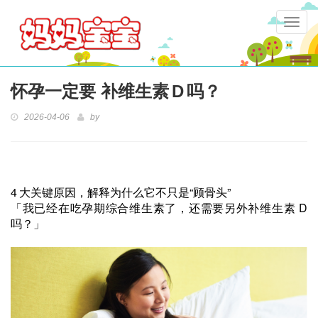
Togg
navig
怀孕一定要 补维生素 D 吗？
2026-04-06
by
4 大关键原因，解释为什么它不只是“顾骨头”
「我已经在吃孕期综合维生素了，还需要另外补维生素 D
吗？」