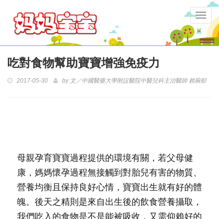
Togg
navig
吃對食物幫助寶寶增強免疫力
2017-05-30
by
文／中國醫藥大學附設醫院中醫兒科主治醫師 賴琬郁
母親孕育寶寶過程提供的環境有關，若父母健
康，媽媽懷孕過程無接觸到對胎兒有害的物質、
營養均衡且保持良好心情，寶寶出生就有好的體
魄。後天之精則是來自出生後的飲食營養攝取，
我們吃入的食物是不是能被吸收，又需仰賴好的