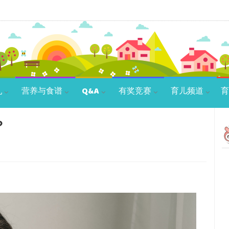
乳
营养与食谱
Q&A
有奖竞赛
育儿频道
育
？