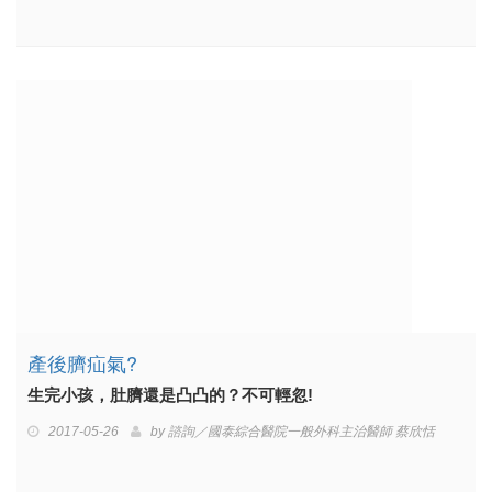
產後臍疝氣?
生完小孩，肚臍還是凸凸的？不可輕忽!
2017-05-26
by
諮詢／國泰綜合醫院一般外科主治醫師 蔡欣恬