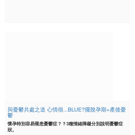
與憂鬱共處之道 心情很...BLUE?擺脫孕期+產後憂
鬱
懷孕特別容易罹患憂鬱症？？3種情緒障礙分別說明憂鬱症
狀。