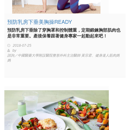
預防乳房下垂美胸操READY
預防乳房下垂除了穿胸罩和控制體重，定期鍛鍊胸部肌肉也
是非常重要。產後保養跟著健身專家一起動起來吧！
2018-07-25
by
諮詢／中國醫藥大學附設醫院整形外科主治醫師 黃宗君、健身達人筋肉媽
媽