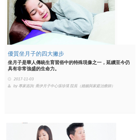
優質坐月子的四大撇步
坐月子是華人傳統生育習俗中的特殊現像之一，延續至今仍
具有非常強盛的生命力。
2017-11-03
by
專家咨詢: 喬伊月子中心張珍瑛 院長（婚姻與家庭治療師）