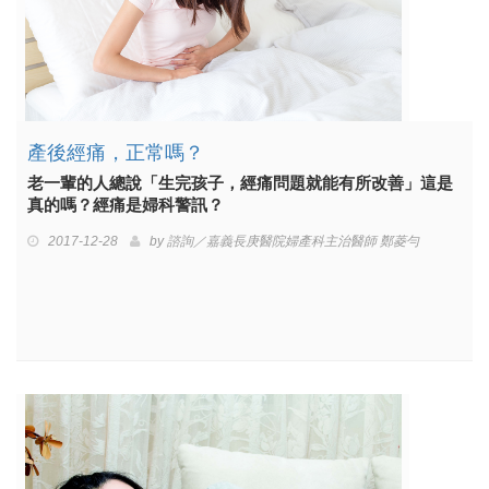
產後經痛，正常嗎？
老一輩的人總說「生完孩子，經痛問題就能有所改善」這是
真的嗎？經痛是婦科警訊？
2017-12-28
by
諮詢／嘉義長庚醫院婦產科主治醫師 鄭菱勻