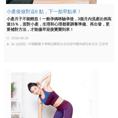
小產後做對這6 點，下一胎早點來！
小產月子不能輕忽！一般孕媽咪驗孕後，3個月內流產比例高
達15％，面對小產，生理和心理都要調養準備、再出發，更
要補對方法，才能儘早迎接寶寶到來！
2018-08-29
by
企諮詢／中國醫藥大學附設醫院台北分院中醫內婦兒科主任 王玟玲