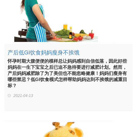
产后低GI饮食妈妈瘦身不挨饿
怀孕时期大腹便便的模样总让妈妈感到自信低落，因此好些
妈妈在一生下宝宝之后已迫不急待要进行减肥计划。然而，
产后妈妈减肥除了为了美但也不能忽略健康！妈妈们瘦身有
哪些禁忌？低GI饮食模式怎样帮助妈妈达到不挨饿的减重目
标？
2021-04-13