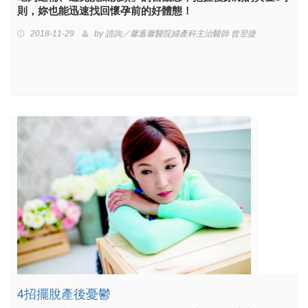
則，妳也能迅速找回懷孕前的好體態！
2018-11-29
by
諮詢／馨蕙馨醫院婦產科主治醫師 曾翌捷
4招擺脫產後憂鬱