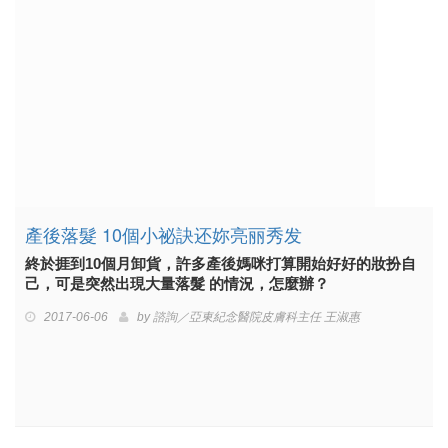
產後落髮 10個小祕訣还妳亮丽秀发
終於捱到10個月卸貨，許多產後媽咪打算開始好好的妝扮自
己，可是突然出現大量落髮 的情況，怎麼辦？
2017-06-06
by
諮詢／亞東紀念醫院皮膚科主任 王淑惠