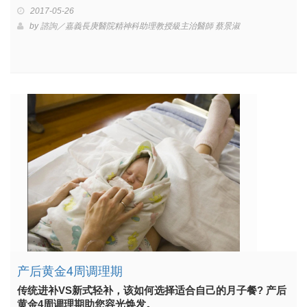
2017-05-26
by
諮詢／嘉義長庚醫院精神科助理教授級主治醫師 蔡景淑
产后黄金4周调理期
传统进补VS新式轻补，该如何选择适合自己的月子餐? 产后
黄金4周调理期助您容光焕发。