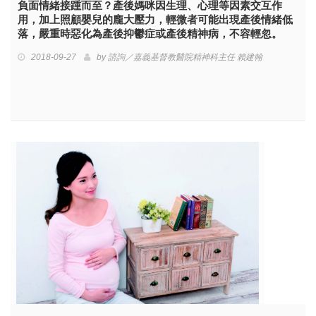
負面情緒接踵而至？產後媽咪因生理、心理等因素交互作
用，加上照顧嬰兒的龐大壓力，輕微者可能出現產後情緒低
落，嚴重時惡化為產後抑鬱症或產後精神病，不容輕忽。
2018-09-27
by
諮詢／嘉義基督教醫院精神科主任 賴建翰