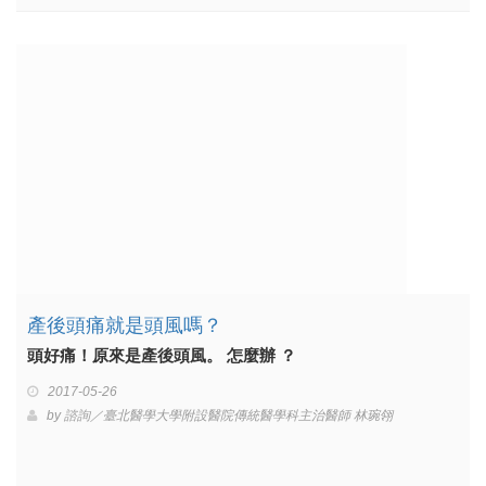
產後頭痛就是頭風嗎？
頭好痛！原來是產後頭風。 怎麼辦 ？
2017-05-26
by
諮詢／臺北醫學大學附設醫院傳統醫學科主治醫師 林琬翎