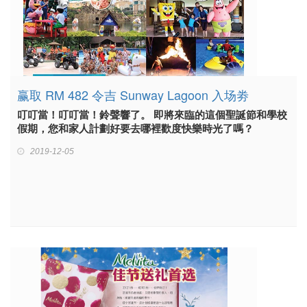
赢取 RM 482 令吉 Sunway Lagoon 入场劵
叮叮當！叮叮當！鈴聲響了。 即將來臨的這個聖誕節和學校
假期，您和家人計劃好要去哪裡歡度快樂時光了嗎？
2019-12-05