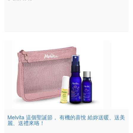
Melvita 這個聖誕節， 有機的喜悅 給妳送暖、送美
麗、送禮來咯！